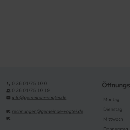
0 36 01/75 10 0
Öffnungs

0 36 01/75 10 19

info@gemeinde-vogtei.de

Montag
Dienstag
rechnungen@gemeinde-vogtei.de


Mittwoch
Donnerstag