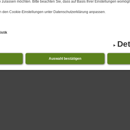
 zulassen möchten. Bitte beachten Sie, dass auf Basis Ihrer Einstellungen womögli
 in den Cookie-Einstellungen unter Datenschutzerklärung anpassen.
istik
Det
Auswahl bestätigen
1.​08.​2026 bis 31.​08.​2026 Niederdorla - Veranstaltu