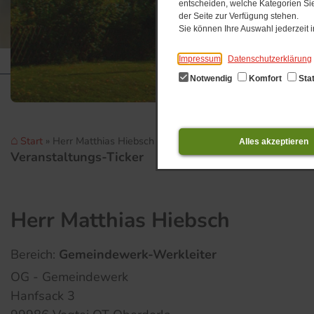
entscheiden, welche Kategorien Sie
der Seite zur Verfügung stehen.
Sie können Ihre Auswahl jederzeit
Impressum
Datenschutzerklärung
Notwendig
Komfort
Stat
Start
Herr Matthias Hiebsch
Alles akzeptieren
Veranstaltungs-Ticker
0
Herr Matthias Hiebsch
Bereich:
Gemeindewerk-Werkleiter
OG - Gemeindewerk
Hanfsack 3