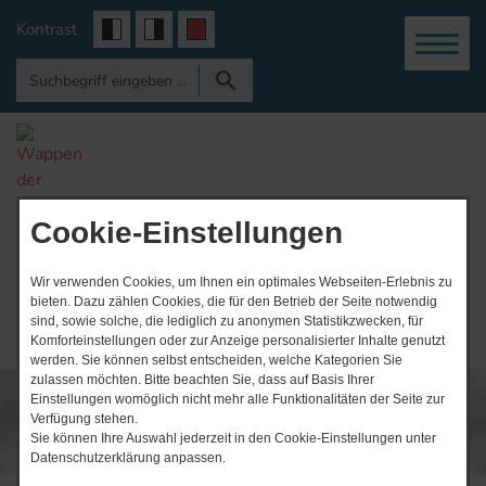
Kontrast
Gemeinde
Vogtei
Cookie-Einstellungen
Wir verwenden Cookies, um Ihnen ein optimales Webseiten-Erlebnis zu
bieten. Dazu zählen Cookies, die für den Betrieb der Seite notwendig
sind, sowie solche, die lediglich zu anonymen Statistikzwecken, für
Komforteinstellungen oder zur Anzeige personalisierter Inhalte genutzt
werden. Sie können selbst entscheiden, welche Kategorien Sie
zulassen möchten. Bitte beachten Sie, dass auf Basis Ihrer
Einstellungen womöglich nicht mehr alle Funktionalitäten der Seite zur
Verfügung stehen.
Sie können Ihre Auswahl jederzeit in den Cookie-Einstellungen unter
Datenschutzerklärung anpassen.