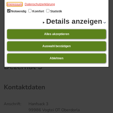
Impressum
Datenschutzerklärung
Notwendig
Komfort
Statistik
Details anzeigen
Dezernat 3
Start
Veranstaltungs-Ticker
Alles akzeptieren
01.​08.​2026 bis 31.​08.​2026 Niederdorla -
Veranstaltungsübersicht 08.2026
Auswahl bestätigen
Ablehnen
Dezernat 3
Kontaktdaten
Anschrift:
Hanfsack 3
99986 Vogtei OT Oberdorla