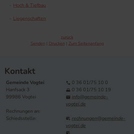
-
Hoch & Tiefbau
-
Liegenschaften
zurück
Senden
Drucken
Zum Seitenanfang
Kontakt
Gemeinde Vogtei
0 36 01/75 10 0

Hanfsack 3
0 36 01/75 10 19

99986 Vogtei
info@gemeinde-

vogtei.de
Rechnungen an:
Schiedsstelle:
rechnungen@gemeinde-

vogtei.de
