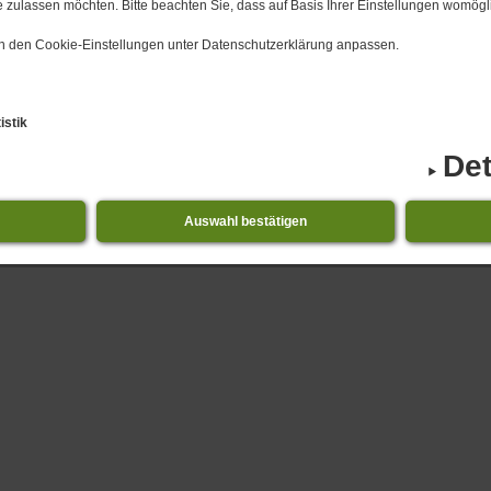
 zulassen möchten. Bitte beachten Sie, dass auf Basis Ihrer Einstellungen womögli
 in den Cookie-Einstellungen unter Datenschutzerklärung anpassen.
istik
Det
Auswahl bestätigen
1.​08.​2026 bis 31.​08.​2026 Niederdorla - Veranstaltu