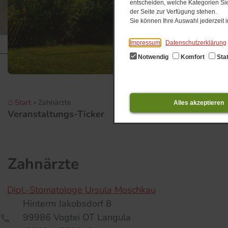
entscheiden, welche Kategorien Sie
der Seite zur Verfügung stehen.
Sie können Ihre Auswahl jederzeit
Impressum
Datenschutzerklärung
Notwendig
Komfort
Stat
Start
Zahnärzte
Alles akzeptieren
Veranstaltungs-Ticker
0
Zahnärzte
Dipl.-Stomatologe Ursula Moschkau
Hinterm Jakobsdorf 8
99986 Vogtei OT Langula