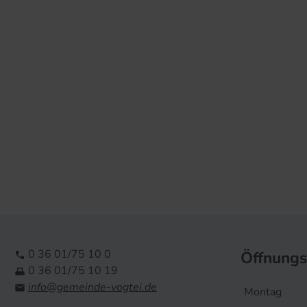
0 36 01/75 10 0
Öffnungs

0 36 01/75 10 19

info@gemeinde-vogtei.de

Montag