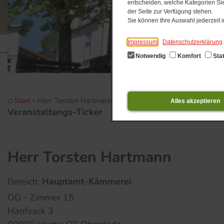
entscheiden, welche Kategorien Sie
der Seite zur Verfügung stehen.
Sie können Ihre Auswahl jederzeit
Impressum
Datenschutzerklärung
Notwendig
Komfort
Stat
Start
Herr Torsten Hartmann
Alles akzeptieren
Veranstaltungs-Ticker
0
Herr Torsten Hartmann
Bereich:
Hauptamt-Kämmerei
OG - Zimmer 15
Hanfsack 3