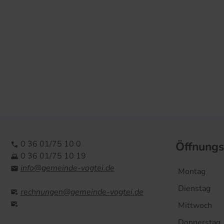
0 36 01/75 10 0
Öffnungs

0 36 01/75 10 19

info@gemeinde-vogtei.de

Montag
Dienstag
rechnungen@gemeinde-vogtei.de


Mittwoch
Donnerstag