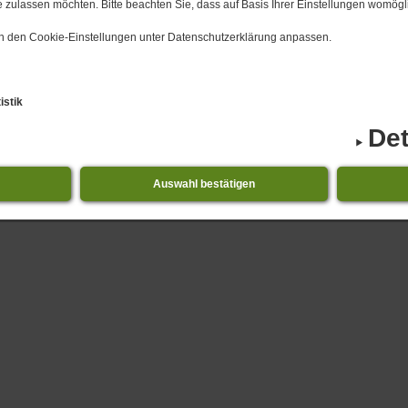
 zulassen möchten. Bitte beachten Sie, dass auf Basis Ihrer Einstellungen womögli
 in den Cookie-Einstellungen unter Datenschutzerklärung anpassen.
istik
Det
Auswahl bestätigen
1.​08.​2026 bis 31.​08.​2026 Niederdorla - Veranstaltu