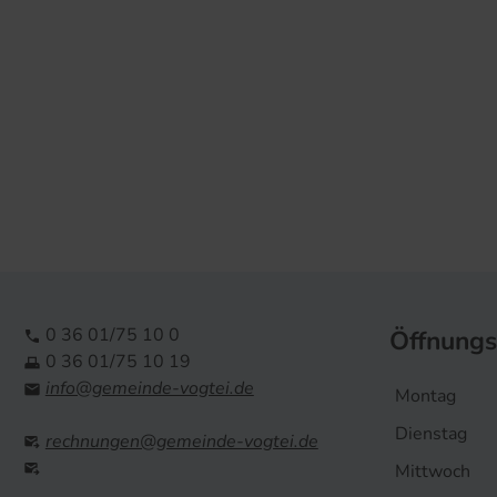
0 36 01/75 10 0
Öffnungs

0 36 01/75 10 19

info@gemeinde-vogtei.de

Montag
Dienstag
rechnungen@gemeinde-vogtei.de


Mittwoch