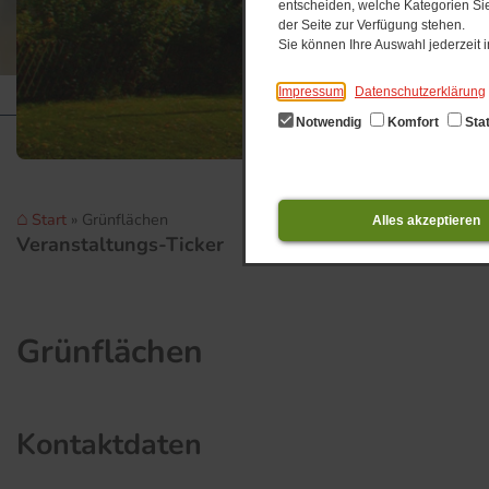
entscheiden, welche Kategorien Sie
der Seite zur Verfügung stehen.
Sie können Ihre Auswahl jederzeit
Impressum
Datenschutzerklärung
Notwendig
Komfort
Stat
Start
Grünflächen
Alles akzeptieren
Veranstaltungs-Ticker
0
Grünflächen
Kontaktdaten