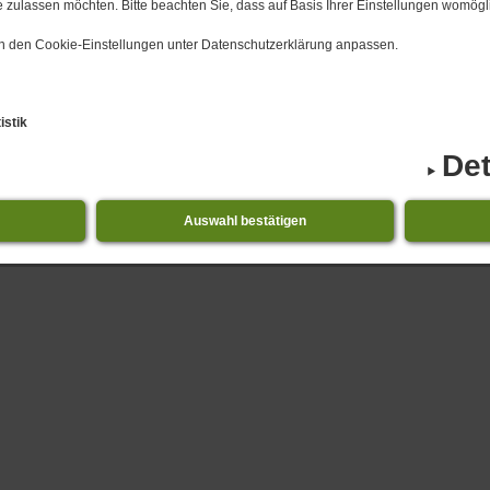
 zulassen möchten. Bitte beachten Sie, dass auf Basis Ihrer Einstellungen womögli
 in den Cookie-Einstellungen unter Datenschutzerklärung anpassen.
istik
Det
Auswahl bestätigen
1.​08.​2026 bis 31.​08.​2026 Niederdorla - Veranstaltu