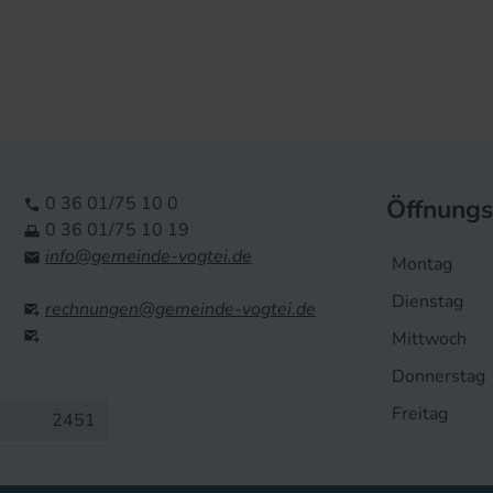
0 36 01/75 10 0
Öffnungs

0 36 01/75 10 19

info@gemeinde-vogtei.de

Montag
Dienstag
rechnungen@gemeinde-vogtei.de


Mittwoch
Donnerstag
Freitag
2451