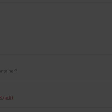
ntainer?
B (pdf)