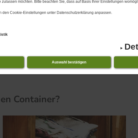
 zulassen möchten. Bitte beachten Sie, dass auf Basis Ihrer Einstellungen womögli
 in den Cookie-Einstellungen unter Datenschutzerklärung anpassen.
istik
Det
Auswahl bestätigen
1.​08.​2026 bis 31.​08.​2026 Niederdorla - Veranstaltu
en Container?