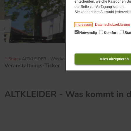
entscheiden, welche Kategorien Sie
der Seite zur Verfügung stehen.
Sie können Ihre Auswahl jederzeit
Impressum
Datenschutzerklärung
Notwendig
Komfort
Stat
Start
ALTKLEIDER - Was kommt in den Container?
Alles akzeptieren
Veranstaltungs-Ticker
0
ALTKLEIDER - Was kommt in d