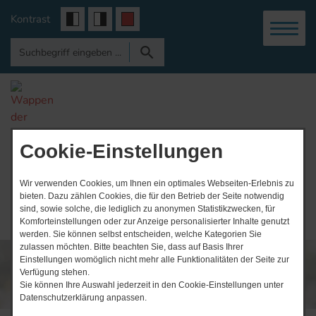
Kontrast
Gemeinde
Vogtei
Cookie-Einstellungen
Wir verwenden Cookies, um Ihnen ein optimales Webseiten-Erlebnis zu
bieten. Dazu zählen Cookies, die für den Betrieb der Seite notwendig
sind, sowie solche, die lediglich zu anonymen Statistikzwecken, für
Komforteinstellungen oder zur Anzeige personalisierter Inhalte genutzt
werden. Sie können selbst entscheiden, welche Kategorien Sie
zulassen möchten. Bitte beachten Sie, dass auf Basis Ihrer
Einstellungen womöglich nicht mehr alle Funktionalitäten der Seite zur
Verfügung stehen.
Sie können Ihre Auswahl jederzeit in den Cookie-Einstellungen unter
Datenschutzerklärung anpassen.