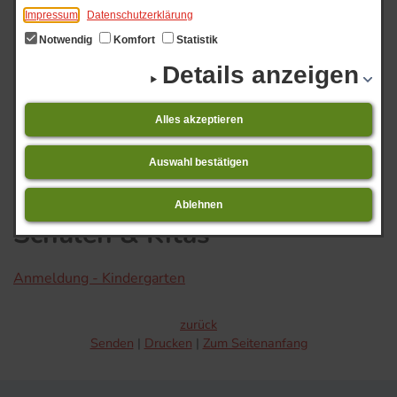
Impressum
Datenschutzerklärung
Notwendig
Komfort
Statistik
Details anzeigen
Schulen & Kitas
Start
Veranstaltungs-Ticker
Alles akzeptieren
01.​08.​2026 bis 31.​08.​2026 Niederdorla -
Veranstaltungsübersicht 08.2026
Auswahl bestätigen
Ablehnen
Schulen & Kitas
Anmeldung - Kindergarten
zurück
Senden
Drucken
Zum Seitenanfang