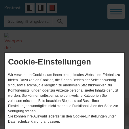
Kontrast
Gemeinde
Vogtei
Cookie-Einstellungen
Wir verwenden Cookies, um Ihnen ein optimales Webseiten-Erlebnis zu
bieten. Dazu zählen Cookies, die für den Betrieb der Seite notwendig
sind, sowie solche, die lediglich zu anonymen Statistikzwecken, für
Komforteinstellungen oder zur Anzeige personalisierter Inhalte genutzt
werden. Sie können selbst entscheiden, welche Kategorien Sie
zulassen möchten. Bitte beachten Sie, dass auf Basis Ihrer
Einstellungen womöglich nicht mehr alle Funktionalitäten der Seite zur
Verfügung stehen.
Sie können Ihre Auswahl jederzeit in den Cookie-Einstellungen unter
Datenschutzerklärung anpassen.