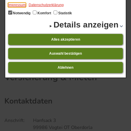
Impressum
Datenschutzerklärung
Notwendig
Komfort
Statistik
Details anzeigen
Versicherung & Mieten
Start
Veranstaltungs-Ticker
Alles akzeptieren
01.​08.​2026 bis 31.​08.​2026 Niederdorla -
Veranstaltungsübersicht 08.2026
Auswahl bestätigen
Ablehnen
Versicherung & Mieten
Kontaktdaten
Anschrift:
Hanfsack 3
99986 Vogtei OT Oberdorla