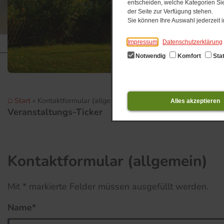
entscheiden, welche Kategorien Sie
der Seite zur Verfügung stehen.
Sie können Ihre Auswahl jederzeit
Impressum
Datenschutzerklärung
Notwendig
Komfort
Stat
Start
Kontaktformular (allgemein)
Alles akzeptieren
Veranstaltungs-Ticker
Kontaktformular (allgemein)
Mit * markierte Felder müssen ausgefüllt werden.
Name*