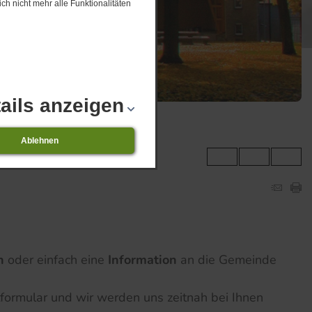
ch nicht mehr alle Funktionalitäten
ails anzeigen
Ablehnen
la
n
oder einfach eine
Information
an die Gemeinde
tformular und wir werden uns zeitnah bei Ihnen