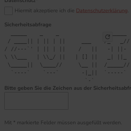
Datenschutz*
Hiermit akzeptiere ich die
Datenschutzerklärung
.
Sicherheitsabfrage
  _____    _    _               ______  
refresh
 / ____|| | || | ||     ___    /_   _// 
/ //---`' | || | ||    /   ||   -| ||-  
\ \\___   | \\_/ ||   | [] ||   _| ||_  
 \_____||  \____//     \__ ||  /_____// 
  `----`    `---`       -|_||  `-----`  
Bitte geben Sie die Zeichen aus der Sicherheitsabf
Mit * markierte Felder müssen ausgefüllt werden.