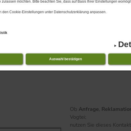
 zulassen möchten. Bitte beachten Sie, dass auf Basis Ihrer Einstellungen womögli
 in den Cookie-Einstellungen unter Datenschutzerklärung anpassen.
istik
Det
Auswahl bestätigen
07.​08.​2026 Digitaler Engel in Oberdor
Ob
Anfrage
,
Reklamatio
Vogtei;
nutzen Sie dieses Kontak