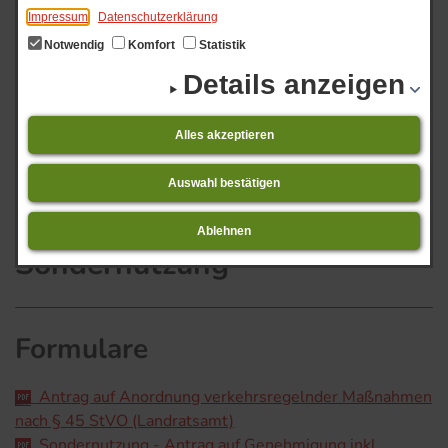
Impressum
Datenschutzerklärung
Notwendig
Komfort
Statistik
Details anzeigen
Sondernutzung
Start
Veranstaltungs-Ticker
Alles akzeptieren
01.​08.​2026 bis 31.​08.​2026 Niederdorla -
Veranstaltungsübersicht 08.2026
Auswahl bestätigen
Ablehnen
Sondernutzung
Formulare
Antrag auf Anordnung verkehrsregelnder Maßnahmen
nach § 45 StVO (Landratsamt)
Sondernutzung - Antrag auf Genehmigung inkl.