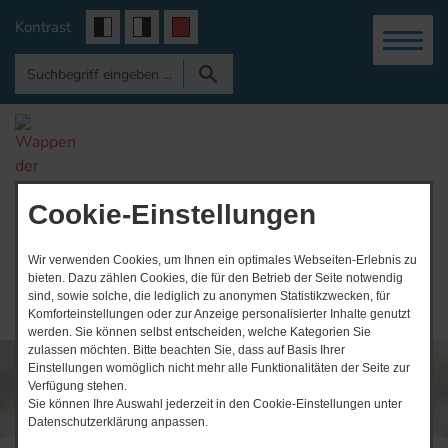
Kontrast
Gemeinde
Vogtei
Cookie-Einstellungen
Wir verwenden Cookies, um Ihnen ein optimales Webseiten-Erlebnis zu
bieten. Dazu zählen Cookies, die für den Betrieb der Seite notwendig
sind, sowie solche, die lediglich zu anonymen Statistikzwecken, für
Komforteinstellungen oder zur Anzeige personalisierter Inhalte genutzt
werden. Sie können selbst entscheiden, welche Kategorien Sie
zulassen möchten. Bitte beachten Sie, dass auf Basis Ihrer
Einstellungen womöglich nicht mehr alle Funktionalitäten der Seite zur
Verfügung stehen.
Sie können Ihre Auswahl jederzeit in den Cookie-Einstellungen unter
Datenschutzerklärung anpassen.